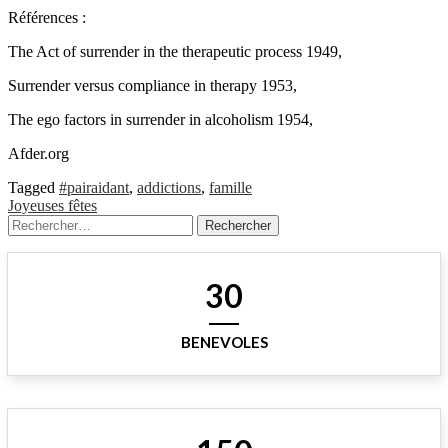
Références :
The Act of surrender in the therapeutic process 1949,
Surrender versus compliance in therapy 1953,
The ego factors in surrender in alcoholism 1954,
Afder.org
Tagged
#pairaidant
,
addictions
,
famille
Navigation
Joyeuses fêtes
Rechercher :
de
l’article
30
BENEVOLES