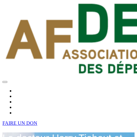
Travailleurs Pair Aidants
L’ AFDER c’est quoi ?
Nos Actions
Nous Aider
Articles et Témoignages
Nous Contacter
FAIRE UN DON