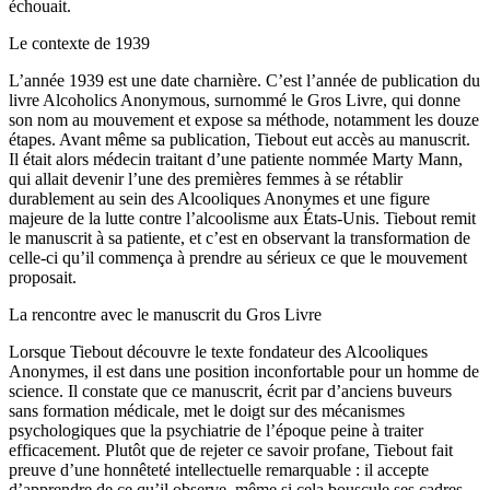
échouait.
Le contexte de 1939
L’année 1939 est une date charnière. C’est l’année de publication du
livre Alcoholics Anonymous, surnommé le Gros Livre, qui donne
son nom au mouvement et expose sa méthode, notamment les douze
étapes. Avant même sa publication, Tiebout eut accès au manuscrit.
Il était alors médecin traitant d’une patiente nommée Marty Mann,
qui allait devenir l’une des premières femmes à se rétablir
durablement au sein des Alcooliques Anonymes et une figure
majeure de la lutte contre l’alcoolisme aux États-Unis. Tiebout remit
le manuscrit à sa patiente, et c’est en observant la transformation de
celle-ci qu’il commença à prendre au sérieux ce que le mouvement
proposait.
La rencontre avec le manuscrit du Gros Livre
Lorsque Tiebout découvre le texte fondateur des Alcooliques
Anonymes, il est dans une position inconfortable pour un homme de
science. Il constate que ce manuscrit, écrit par d’anciens buveurs
sans formation médicale, met le doigt sur des mécanismes
psychologiques que la psychiatrie de l’époque peine à traiter
efficacement. Plutôt que de rejeter ce savoir profane, Tiebout fait
preuve d’une honnêteté intellectuelle remarquable : il accepte
d’apprendre de ce qu’il observe, même si cela bouscule ses cadres