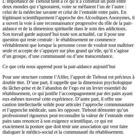
L’importance de Tiebout tient à ce qu’il a construit un pont entre
deux mondes qui s’ignoraient, voire se méfiaient l’un de l’autre :
celui de la médecine savante et celui de l’entraide entre pairs. En
légitimant scientifiquement l’approche des Alcooliques Anonymes, il
a ouvert la voie à une reconnaissance progressive du rôle de la pair-
aidance et de la dimension spirituelle dans le soin des addictions.
Son travail garde aujourd’hui toute son actualité, car il pose une
question qui reste centrale : le rétablissement ne commence
véritablement que lorsque la personne cesse de vouloir tout maîtriser
seule et accepte de s’appuyer sur plus grand qu’elle, qu’il s’agisse
d’un groupe, d’une communauté ou d’une transcendance.
Ce que cela nous apprend pour la pair-aidance aujourd’hui
Pour une structure comme l’Afder, l’apport de Tiebout est précieux à
double titre. D’une part, il rappelle que la dimension psychologique
du lâcher-prise et de l’abandon de l’ego est un levier essentiel du
rétablissement, ce qui justifie l’accompagnement par des pairs ayant
eux-mêmes traversé cette expérience. D’autre part, il offre une
caution intellectuelle solide pour articuler l’approche communautaire
et l’approche médicale, sans les opposer. Tiebout démontre qu’un
professionnel rigoureux peut reconnaître la valeur de l’entraide entre
pairs sans renoncer à son exigence scientifique, ce qui est
exactement la posture que doit tenir une association qui veut faire
dialoguer le médico-social et la communauté du rétablissement.